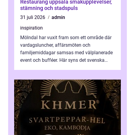
Restaurang uppsala smakupplevelser,
stämning och stadspuls
31 juli 2026
admin
inspiration
Mölndal har vuxit fram som ett område där
vardagsluncher, affärsmöten och
familjemiddagar samsas med välplanerade
event och bufféer. Här syns det svenska
k&o...