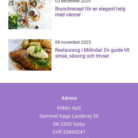
03 december 2025
Brunchrecept för en elegant helg
med vänner
08 november 2025
Restaurang i Mölndal: En guide till
smak, säsong och trivsel
Adress