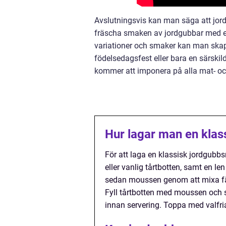
Avslutningsvis kan man säga att jor
fräscha smaken av jordgubbar med en
variationer och smaker kan man skapa
födelsedagsfest eller bara en särskil
kommer att imponera på alla mat- oc
Hur lagar man en kla
För att laga en klassisk jordgubb
eller vanlig tårtbotten, samt en l
sedan moussen genom att mixa fär
Fyll tårtbotten med moussen och st
innan servering. Toppa med valfri