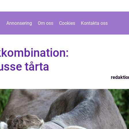
Annonsering
Om oss
Cookies
Kontakta oss
kkombination:
sse tårta
redaktio