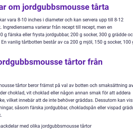
gar om jordgubbsmousse tårta
r vara 8-10 inches i diameter och kan servera upp till 8-12
 Ingredienserna varierar från recept till recept, men en
0 g färska eller frysta jordgubbar, 200 g socker, 300 g grädde o
 En vanlig tårtbotten består av ca 200 g mjöl, 150 g socker, 100 
 jordgubbsmousse tårtor från
mousse tårtor beror främst på val av botten och smaksättning a
er choklad, vit choklad eller någon annan smak för att addera
ake, vilket innebär att de inte behöver gräddas. Dessutom kan vi
ppningar, såsom färska jordgubbar, chokladspån eller vispad gräd
k.
nackdelar med olika jordgubbsmousse tårtor