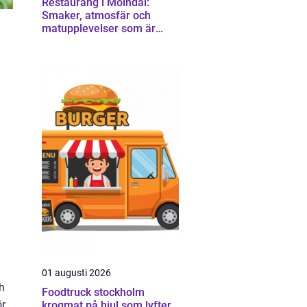
Restaurang i Mölndal:
Smaker, atmosfär och
matupplevelser som är
värda en omväg
01 augusti 2026
h
Foodtruck stockholm
ör
krogmat på hjul som lyfter