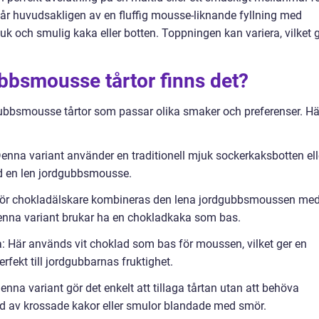
består huvudsakligen av en fluffig mousse-liknande fyllning med
k och smulig kaka eller botten. Toppningen kan variera, vilket 
ubbsmousse tårtor finns det?
dgubbsmousse tårtor som passar olika smaker och preferenser. Hä
enna variant använder en traditionell mjuk sockerkaksbotten ell
ed en len jordgubbsmousse.
För chokladälskare kombineras den lena jordgubbsmoussen me
enna variant brukar ha en chokladkaka som bas.
: Här används vit choklad som bas för moussen, vilket ger en
fekt till jordgubbarnas fruktighet.
na variant gör det enkelt att tillaga tårtan utan att behöva
d av krossade kakor eller smulor blandade med smör.