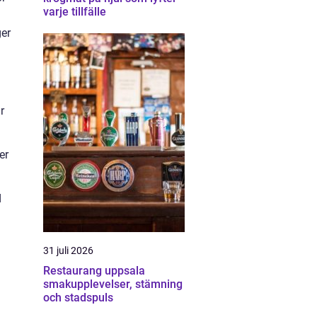
varje tillfälle
ger
r
er
d
31 juli 2026
Restaurang uppsala
smakupplevelser, stämning
och stadspuls