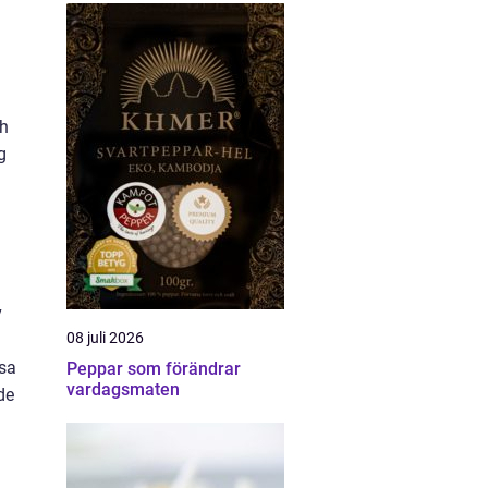
ch
g
v
08 juli 2026
ssa
Peppar som förändrar
vardagsmaten
de