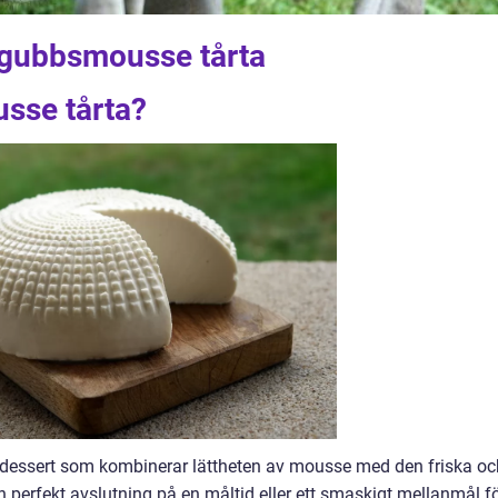
rdgubbsmousse tårta
sse tårta?
 dessert som kombinerar lättheten av mousse med den friska oc
 perfekt avslutning på en måltid eller ett smaskigt mellanmål f