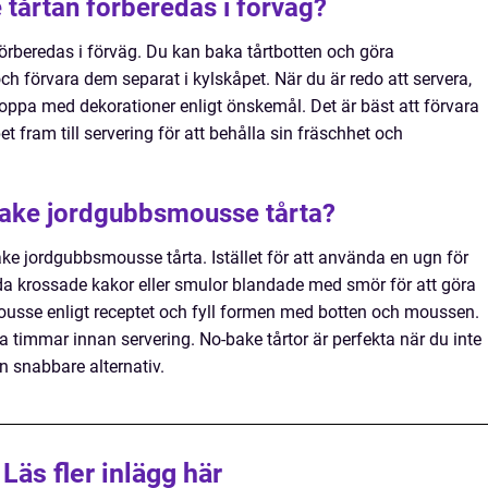
tårtan förberedas i förväg?
rberedas i förväg. Du kan baka tårtbotten och göra
förvara dem separat i kylskåpet. När du är redo att servera,
oppa med dekorationer enligt önskemål. Det är bäst att förvara
 fram till servering för att behålla sin fräschhet och
ake jordgubbsmousse tårta?
bake jordgubbsmousse tårta. Istället för att använda en ugn för
da krossade kakor eller smulor blandade med smör för att göra
sse enligt receptet och fyll formen med botten och moussen.
ra timmar innan servering. No-bake tårtor är perfekta när du inte
n snabbare alternativ.
Läs fler inlägg här