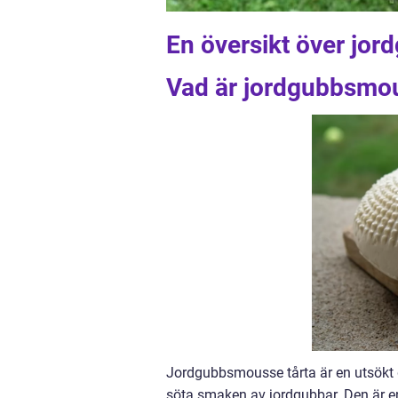
En översikt över jo
Vad är jordgubbsmou
Jordgubbsmousse tårta är en utsökt
söta smaken av jordgubbar. Den är en