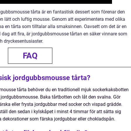
dgubbsmousse tårta är en fantastisk dessert som förenar den
 lätt och luftig mousse. Genom att experimentera med olika
 en tårta som tilltalar alla smaksinnen. Oavsett om det är en
d dag att fira, är jordgubbsmousse tårtan en säker vinnare som
h dryckesentusiaster.
FAQ
ssisk jordgubbsmousse tårta?
smousse tårta behöver du en traditionell mjuk sockerkaksbotten
en jordgubbsmousse. Baka tårtbotten och låt den svalna. Gör
ska eller frysta jordgubbar med socker och vispad grädde.
äll den sedan i kylskåpet i minst 4 timmar för att sätta sig
a dekorationer som färska jordgubbar eller chokladspån.