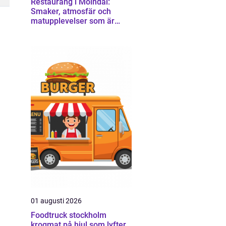
Restaurang i Mölndal:
Smaker, atmosfär och
matupplevelser som är
värda en omväg
01 augusti 2026
Foodtruck stockholm
krogmat på hjul som lyfter