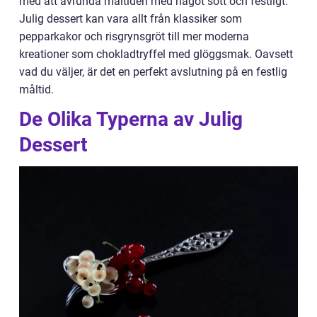
med att avrunda måltiden med något sött och festligt.
Julig dessert kan vara allt från klassiker som
pepparkakor och risgrynsgröt till mer moderna
kreationer som chokladtryffel med glöggsmak. Oavsett
vad du väljer, är det en perfekt avslutning på en festlig
måltid.
De Olika Typerna av Julig
Dessert