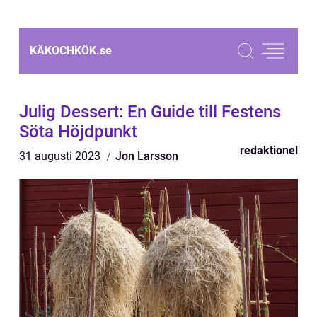
KÄKOCHKÖK.
se
Julig Dessert: En Guide till Festens
Söta Höjdpunkt
redaktionel
31 augusti 2023
Jon Larsson