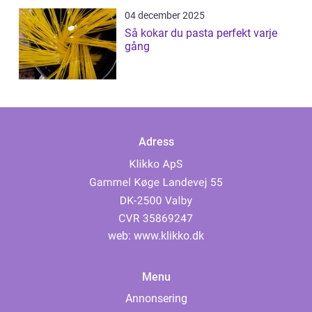
04 december 2025
Så kokar du pasta perfekt varje
gång
Adress
web:
www.klikko.dk
Menu
Annonsering