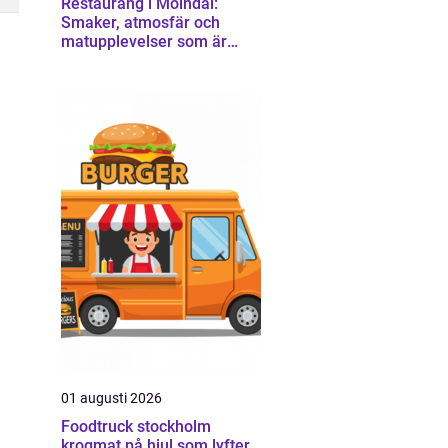
Restaurang i Mölndal:
Smaker, atmosfär och
matupplevelser som är
värda en omväg
01 augusti 2026
Foodtruck stockholm
krogmat på hjul som lyfter