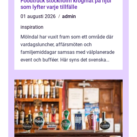
Foodtruck stockholm krogmat på hjul
som lyfter varje tillfälle
01 augusti 2026
admin
inspiration
Mölndal har vuxit fram som ett område där
vardagsluncher, affärsmöten och
familjemiddagar samsas med välplanerade
event och bufféer. Här syns det svenska
k&o...