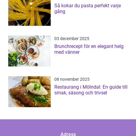
Så kokar du pasta perfekt varje
gång
03 december 2025
Brunchrecept för en elegant helg
med vänner
08 november 2025
Restaurang i Mölndal: En guide till
smak, säsong och trivsel
Adress