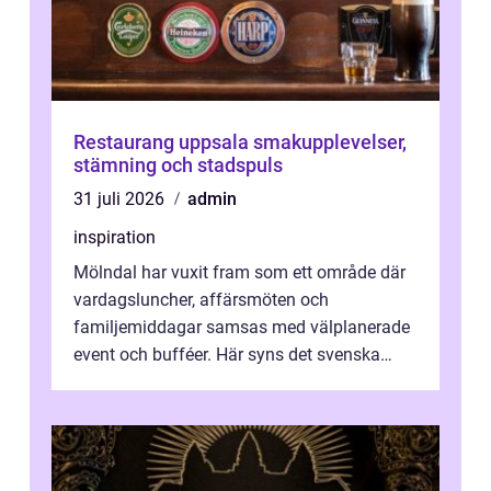
Restaurang uppsala smakupplevelser,
stämning och stadspuls
31 juli 2026
admin
inspiration
Mölndal har vuxit fram som ett område där
vardagsluncher, affärsmöten och
familjemiddagar samsas med välplanerade
event och bufféer. Här syns det svenska
k&o...