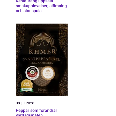
Restaurang uppsala
smakupplevelser, stämning
och stadspuls
08 juli 2026
Peppar som förändrar
vardagsmaten