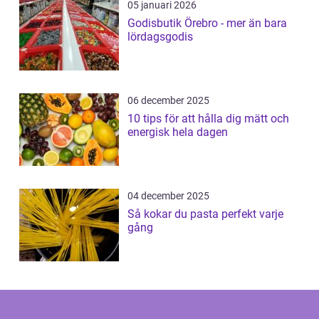
05 januari 2026
Godisbutik Örebro - mer än bara
lördagsgodis
06 december 2025
10 tips för att hålla dig mätt och
energisk hela dagen
04 december 2025
Så kokar du pasta perfekt varje
gång