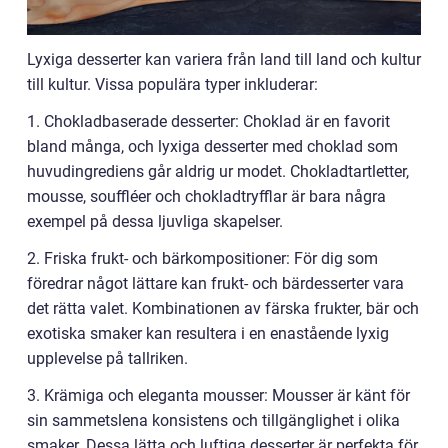
Lyxiga desserter kan variera från land till land och kultur
till kultur. Vissa populära typer inkluderar:
1. Chokladbaserade desserter: Choklad är en favorit
bland många, och lyxiga desserter med choklad som
huvudingrediens går aldrig ur modet. Chokladtartletter,
mousse, souffléer och chokladtryfflar är bara några
exempel på dessa ljuvliga skapelser.
2. Friska frukt- och bärkompositioner: För dig som
föredrar något lättare kan frukt- och bärdesserter vara
det rätta valet. Kombinationen av färska frukter, bär och
exotiska smaker kan resultera i en enastående lyxig
upplevelse på tallriken.
3. Krämiga och eleganta mousser: Mousser är känt för
sin sammetslena konsistens och tillgänglighet i olika
smaker. Dessa lätta och luftiga desserter är perfekta för