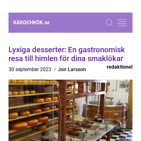
KÄKOCHKÖK.
se
Lyxiga desserter: En gastronomisk
resa till himlen för dina smaklökar
redaktionel
30 september 2023
Jon Larsson