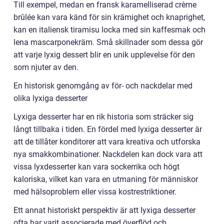
Till exempel, medan en fransk karamelliserad crème
brûlée kan vara känd för sin krämighet och knaprighet,
kan en italiensk tiramisu locka med sin kaffesmak och
lena mascarponekräm. Små skillnader som dessa gör
att varje lyxig dessert blir en unik upplevelse för den
som njuter av den.
En historisk genomgång av för- och nackdelar med
olika lyxiga desserter
Lyxiga desserter har en rik historia som sträcker sig
långt tillbaka i tiden. En fördel med lyxiga desserter är
att de tillåter konditorer att vara kreativa och utforska
nya smakkombinationer. Nackdelen kan dock vara att
vissa lyxdesserter kan vara sockerrika och högt
kaloriska, vilket kan vara en utmaning för människor
med hälsoproblem eller vissa kostrestriktioner.
Ett annat historiskt perspektiv är att lyxiga desserter
ofta har varit associerade med överflöd och