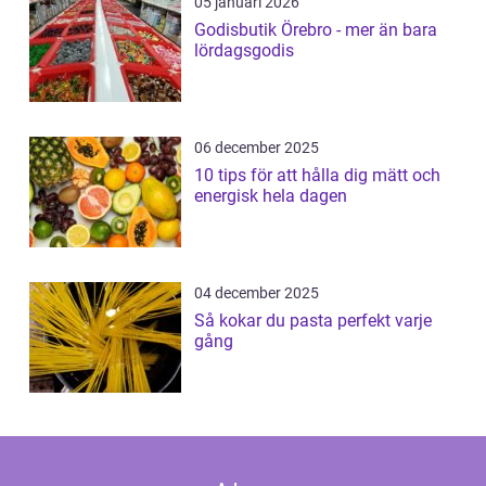
05 januari 2026
Godisbutik Örebro - mer än bara
lördagsgodis
06 december 2025
10 tips för att hålla dig mätt och
energisk hela dagen
04 december 2025
Så kokar du pasta perfekt varje
gång