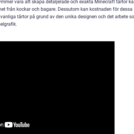
bekymmer vara att skapa detaljerade och exakta Minecraft tårtor k
nhet från kockar och bagare. Dessutom kan kostnaden för dessa
 vanliga tårtor på grund av den unika designen och det arbete 
elgrafik.