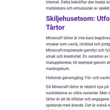
internet. Detta bekräftar den breda o
matälskare och entusiaster av spelet
Skiljehusetsom: Utfo
Tårtor
Minecraft tårtor är inte bara begränsa
smaker som vanilj, choklad och jordg
Minecraft-inspirerade garnityr och fyll
smak och kreativitet. En variation a
matupplevelse, till exempel genom at
marängskum.
Historisk genomgång: För- och nackd
Då Minecraft tårtor är relativt nya p
nackdelarna av olika varianter. Men 
tårtor är att de tilltalar och engager
spelande med ätande. Det är också en 