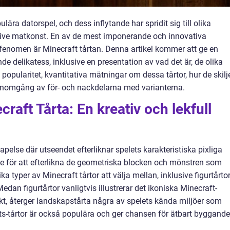
lära datorspel, och dess inflytande har spridit sig till olika
usive matkonst. En av de mest imponerande och innovativa
enomen är Minecraft tårtan. Denna artikel kommer att ge en
e delikatess, inklusive en presentation av vad det är, de olika
popularitet, kvantitativa mätningar om dessa tårtor, hur de skilj
genomgång av för- och nackdelarna med varianterna.
raft Tårta: En kreativ och lekfull
apelse där utseendet efterliknar spelets karakteristiska pixliga
de för att efterlikna de geometriska blocken och mönstren som
ika typer av Minecraft tårtor att välja mellan, inklusive figurtårtor
dan figurtårtor vanligtvis illustrerar det ikoniska Minecraft-
ekt, återger landskapstårta några av spelets kända miljöer som
ats-tårtor är också populära och ger chansen för ätbart byggande