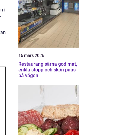
m i
r
ran
16 mars 2026
Restaurang särna god mat,
enkla stopp och skön paus
på vägen