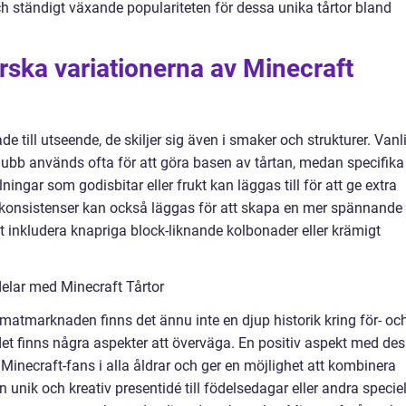
ch ständigt växande populariteten för dessa unika tårtor bland
.
rska variationerna av Minecraft
de till utseende, de skiljer sig även i smaker och strukturer. Vanl
ubb används ofta för att göra basen av tårtan, medan specifika
ningar som godisbitar eller frukt kan läggas till för att ge extra
v konsistenser kan också läggas för att skapa en mer spännande
t inkludera knapriga block-liknande kolbonader eller krämigt
elar med Minecraft Tårtor
å matmarknaden finns det ännu inte en djup historik kring för- oc
det finns några aspekter att överväga. En positiv aspekt med de
ar Minecraft-fans i alla åldrar och ger en möjlighet att kombinera
unik och kreativ presentidé till födelsedagar eller andra specie