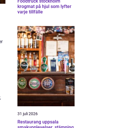
Foodtruck stockholm
krogmat på hjul som lyfter
varje tillfälle
er
,
31 juli 2026
Restaurang uppsala
smakupplevelser, stämning