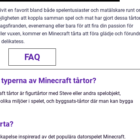
livit en favorit bland både spelentusiaster och matälskare runt o
jligheten att koppla samman spel och mat har gjort dessa tårto
lsedagsfiranden, evenemang eller bara för att fira din passion för
ler vuxen, kommer en Minecraft tårta att föra glädje och förund
 delikatess.
FAQ
 typerna av Minecraft tårtor?
t tårtor är figurtårtor med Steve eller andra spelobjekt,
olika miljöer i spelet, och byggsats-tårtor där man kan bygga
rta?
kapelse inspirerad av det populära datorspelet Minecraft.