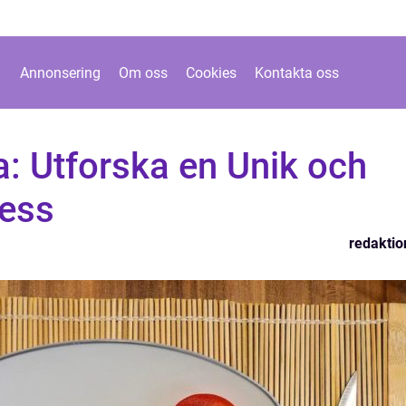
Annonsering
Om oss
Cookies
Kontakta oss
a: Utforska en Unik och
tess
redaktio