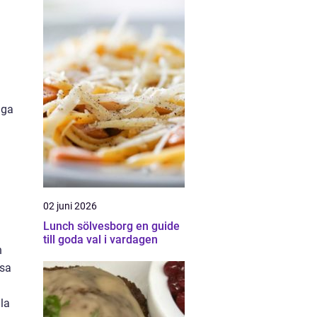
iga
02 juni 2026
Lunch sölvesborg en guide
till goda val i vardagen
h
ssa
lla