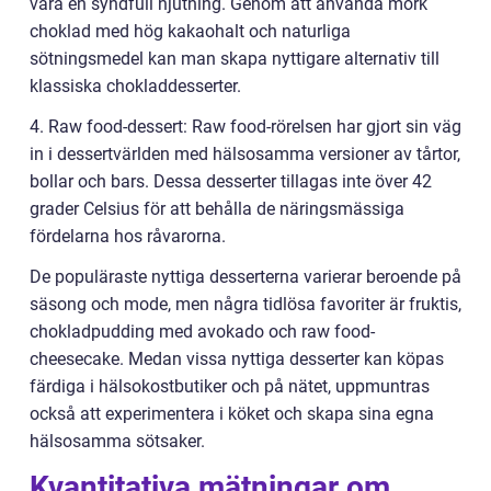
vara en syndfull njutning. Genom att använda mörk
choklad med hög kakaohalt och naturliga
sötningsmedel kan man skapa nyttigare alternativ till
klassiska chokladdesserter.
4. Raw food-dessert: Raw food-rörelsen har gjort sin väg
in i dessertvärlden med hälsosamma versioner av tårtor,
bollar och bars. Dessa desserter tillagas inte över 42
grader Celsius för att behålla de näringsmässiga
fördelarna hos råvarorna.
De populäraste nyttiga desserterna varierar beroende på
säsong och mode, men några tidlösa favoriter är fruktis,
chokladpudding med avokado och raw food-
cheesecake. Medan vissa nyttiga desserter kan köpas
färdiga i hälsokostbutiker och på nätet, uppmuntras
också att experimentera i köket och skapa sina egna
hälsosamma sötsaker.
Kvantitativa mätningar om