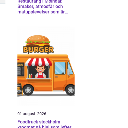
Restaurang i Mölndal:
Smaker, atmosfär och
matupplevelser som är
värda en omväg
01 augusti 2026
Foodtruck stockholm
krogmat på hjul som lyfter