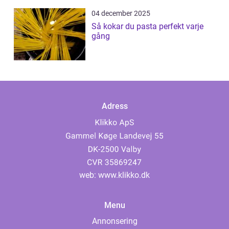
04 december 2025
Så kokar du pasta perfekt varje
gång
Adress
web:
www.klikko.dk
Menu
Annonsering