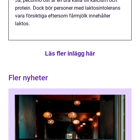
Ja, pecorino ost är en bra källa till kalcium och
protein. Dock bör personer med laktosintolerans
vara försiktiga eftersom fårmjölk innehåller
laktos.
Läs fler inlägg här
Fler nyheter