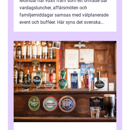
Mölndal har vuxit fram som ett område där
vardagsluncher, affärsmöten och
familjemiddagar samsas med välplanerade
event och bufféer. Här syns det svenska
k&o...