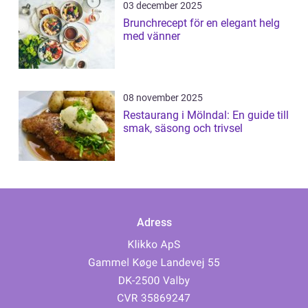
03 december 2025
Brunchrecept för en elegant helg
med vänner
08 november 2025
Restaurang i Mölndal: En guide till
smak, säsong och trivsel
Adress