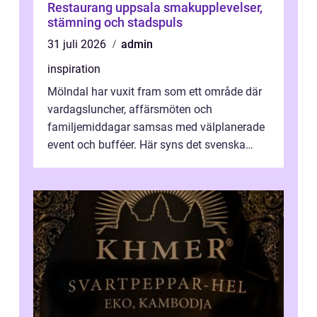
Restaurang uppsala smakupplevelser,
stämning och stadspuls
31 juli 2026
admin
inspiration
Mölndal har vuxit fram som ett område där
vardagsluncher, affärsmöten och
familjemiddagar samsas med välplanerade
event och bufféer. Här syns det svenska
k&o...