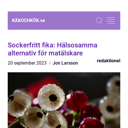
KÄKOCHKÖK.
se
Sockerfritt fika: Hälsosamma
alternativ för matälskare
redaktionel
20 september 2023
Jon Larsson