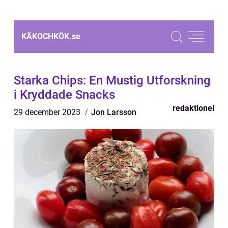
KÄKOCHKÖK.
se
Starka Chips: En Mustig Utforskning
i Kryddade Snacks
redaktionel
29 december 2023
Jon Larsson