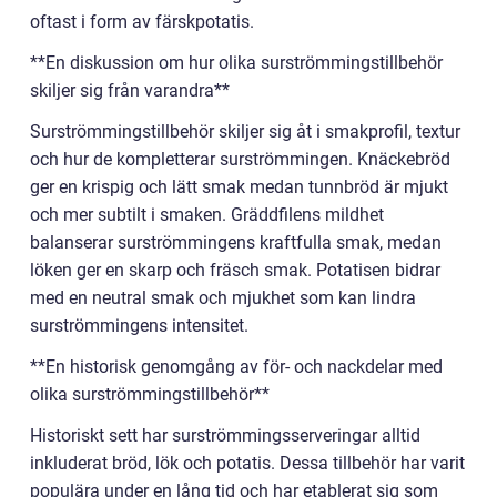
oftast i form av färskpotatis.
**En diskussion om hur olika surströmmingstillbehör
skiljer sig från varandra**
Surströmmingstillbehör skiljer sig åt i smakprofil, textur
och hur de kompletterar surströmmingen. Knäckebröd
ger en krispig och lätt smak medan tunnbröd är mjukt
och mer subtilt i smaken. Gräddfilens mildhet
balanserar surströmmingens kraftfulla smak, medan
löken ger en skarp och fräsch smak. Potatisen bidrar
med en neutral smak och mjukhet som kan lindra
surströmmingens intensitet.
**En historisk genomgång av för- och nackdelar med
olika surströmmingstillbehör**
Historiskt sett har surströmmingsserveringar alltid
inkluderat bröd, lök och potatis. Dessa tillbehör har varit
populära under en lång tid och har etablerat sig som