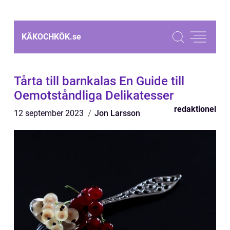
KÄKOCHKÖK.
se
Tårta till barnkalas En Guide till
Oemotståndliga Delikatesser
redaktionel
12 september 2023
Jon Larsson