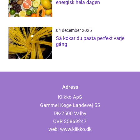
energisk hela dagen
04 december 2025
Så kokar du pasta perfekt varje
gång
Adress
web:
www.klikko.dk