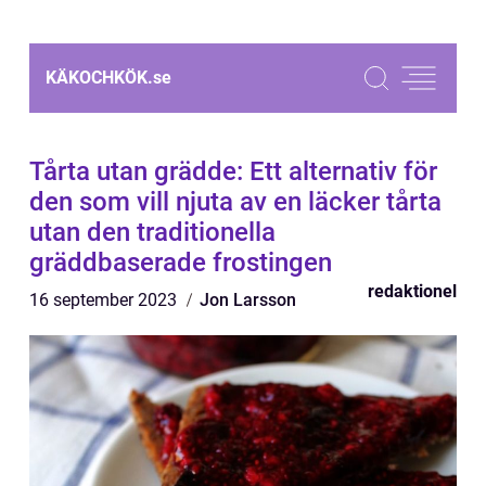
KÄKOCHKÖK.
se
Tårta utan grädde: Ett alternativ för
den som vill njuta av en läcker tårta
utan den traditionella
gräddbaserade frostingen
redaktionel
16 september 2023
Jon Larsson