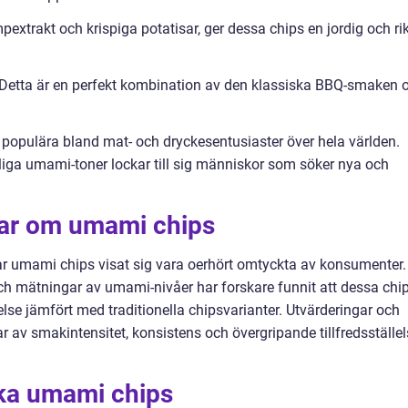
xtrakt och krispiga potatisar, ger dessa chips en jordig och ri
Detta är en perfekt kombination av den klassiska BBQ-smaken 
t populära bland mat- och dryckesentusiaster över hela världen.
ga umami-toner lockar till sig människor som söker nya och
gar om umami chips
har umami chips visat sig vara oerhört omtyckta av konsumenter.
ch mätningar av umami-nivåer har forskare funnit att dessa chi
lse jämfört med traditionella chipsvarianter. Utvärderingar och
av smakintensitet, konsistens och övergripande tillfredsställel
ika umami chips