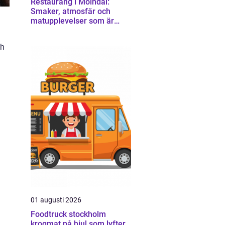
Restaurang i Mölndal:
Smaker, atmosfär och
matupplevelser som är
värda en omväg
ch
01 augusti 2026
Foodtruck stockholm
krogmat på hjul som lyfter