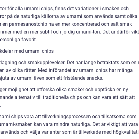
r för alla umami chips, finns det variationer i smaken och
beror på de naturliga källorna av umami som används samt olika
kan en parmesanostchip ha en mer koncentrerad och salt smak
er med en mer subtil och jordig umami-ton. Det är därför vikt
personliga favorit.
ckdelar med umami chips
lagning och smakupplevelser. Det har länge betraktats som en r
n av olika rätter. Med införandet av umami chips har många
njuta av umami även som ett fristående snacks.
ger möjlighet att utforska olika smaker och upptäcka en ny
de alternativ till traditionella chips och kan vara ett sätt att
.
mi chips vara att tillverkningsprocessen och tillsatserna som
umami-smaken kan vara mindre naturliga. Det är viktigt att vara
nvänds och välja varianter som är tillverkade med högkvalitat