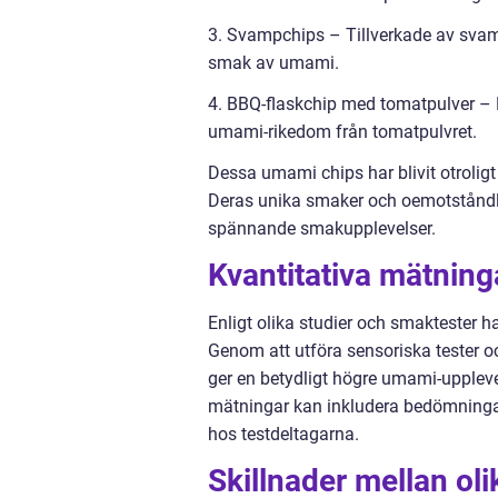
3. Svampchips – Tillverkade av svampe
smak av umami.
4. BBQ-flaskchip med tomatpulver – 
umami-rikedom från tomatpulvret.
Dessa umami chips har blivit otrolig
Deras unika smaker och oemotståndli
spännande smakupplevelser.
Kvantitativa mätnin
Enligt olika studier och smaktester 
Genom att utföra sensoriska tester o
ger en betydligt högre umami-uppleve
mätningar kan inkludera bedömningar 
hos testdeltagarna.
Skillnader mellan ol