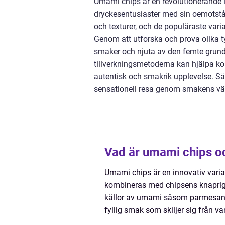
Umami chips är en revolutionerande 
dryckesentusiaster med sin oemotst
och texturer, och de populäraste var
Genom att utforska och prova olika 
smaker och njuta av den femte grund
tillverkningsmetoderna kan hjälpa ko
autentisk och smakrik upplevelse. S
sensationell resa genom smakens vä
Vad är umami chips och
Umami chips är en innovativ var
kombineras med chipsens knapriga
källor av umami såsom parmesanos
fyllig smak som skiljer sig från v