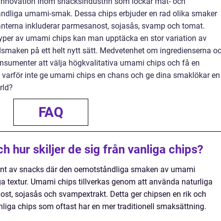
innovation inom snacksindustrin som lockar mat- och
åndliga umami-smak. Dessa chips erbjuder en rad olika smaker
ianterna inkluderar parmesanost, sojasås, svamp och tomat.
typer av umami chips kan man upptäcka en stor variation av
smaken på ett helt nytt sätt. Medvetenhet om ingredienserna o
nsumenter att välja högkvalitativa umami chips och få en
å varför inte ge umami chips en chans och ge dina smaklökar en
rld?
FAQ
 hur skiljer de sig från vanliga chips?
iant av snacks där den oemotståndliga smaken av umami
 textur. Umami chips tillverkas genom att använda naturliga
t, sojasås och svampextrakt. Detta ger chipsen en rik och
anliga chips som oftast har en mer traditionell smaksättning.