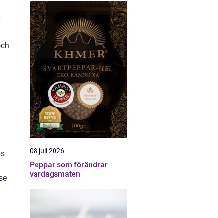
k
och
08 juli 2026
ps
Peppar som förändrar
vardagsmaten
se