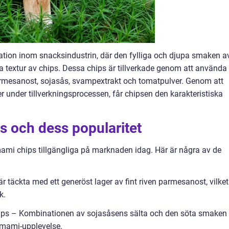
ion inom snacksindustrin, där den fylliga och djupa smaken a
extur av chips. Dessa chips är tillverkade genom att använda
rmesanost, sojasås, svampextrakt och tomatpulver. Genom att
er under tillverkningsprocessen, får chipsen den karakteristiska
s och dess popularitet
ami chips tillgängliga på marknaden idag. Här är några av de
 täckta med ett generöst lager av fint riven parmesanost, vilket
k.
hips – Kombinationen av sojasåsens sälta och den söta smaken
umami-upplevelse.