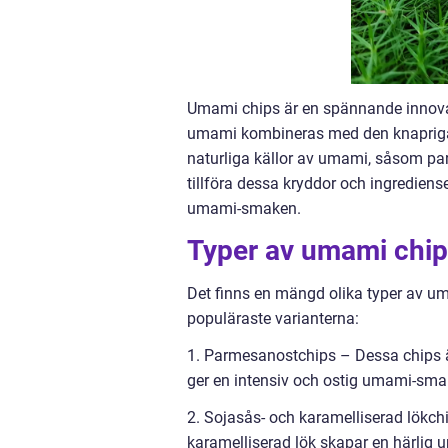
Umami chips är en spännande innovat
umami kombineras med den knapriga t
naturliga källor av umami, såsom pa
tillföra dessa kryddor och ingrediens
umami-smaken.
Typer av umami chip
Det finns en mängd olika typer av um
populäraste varianterna:
1. Parmesanostchips – Dessa chips är
ger en intensiv och ostig umami-sma
2. Sojasås- och karamelliserad lökc
karamelliserad lök skapar en härlig 