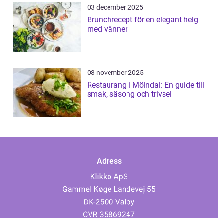
03 december 2025
Brunchrecept för en elegant helg
med vänner
08 november 2025
Restaurang i Mölndal: En guide till
smak, säsong och trivsel
Adress