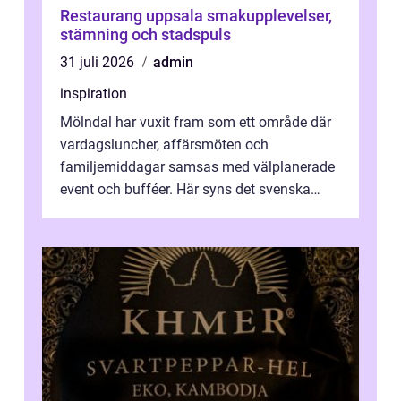
Restaurang uppsala smakupplevelser,
stämning och stadspuls
31 juli 2026
admin
inspiration
Mölndal har vuxit fram som ett område där
vardagsluncher, affärsmöten och
familjemiddagar samsas med välplanerade
event och bufféer. Här syns det svenska
k&o...