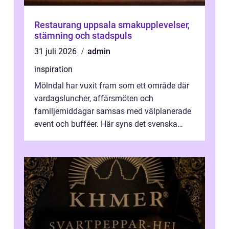
Restaurang uppsala smakupplevelser,
stämning och stadspuls
31 juli 2026
admin
inspiration
Mölndal har vuxit fram som ett område där
vardagsluncher, affärsmöten och
familjemiddagar samsas med välplanerade
event och bufféer. Här syns det svenska
k&o...