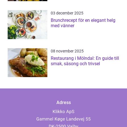
03 december 2025
Brunchrecept för en elegant helg
med vänner
08 november 2025
Restaurang i Mölndal: En guide till
smak, säsong och trivsel
Adress